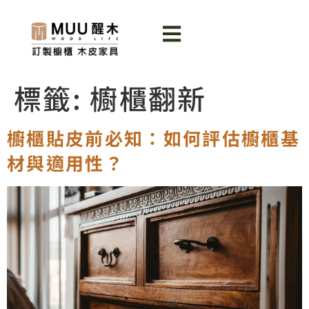
標籤:
櫥櫃翻新
櫥櫃貼皮前必知：如何評估櫥櫃基
材與適用性？