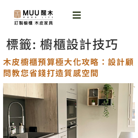
標籤:
櫥櫃設計技巧
木皮櫥櫃預算極大化攻略：設計顧
問教您省錢打造質感空間