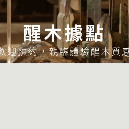
醒木據點
歡迎預約，親臨體驗醒木質