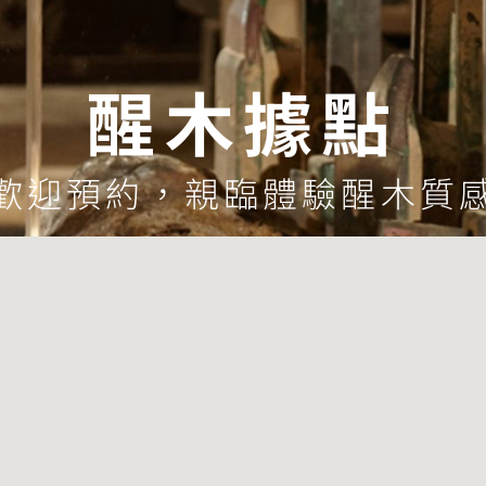
醒木據點
歡迎預約，親臨體驗醒木質