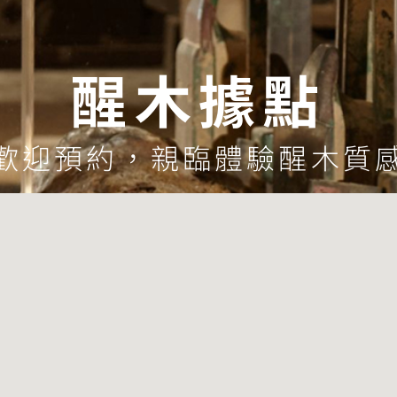
醒木據點
歡迎預約，親臨體驗醒木質