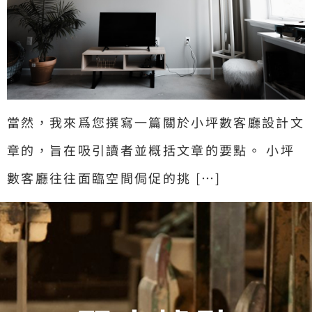
當然，我來爲您撰寫一篇關於小坪數客廳設計文
章的，旨在吸引讀者並概括文章的要點。 小坪
數客廳往往面臨空間侷促的挑 […]