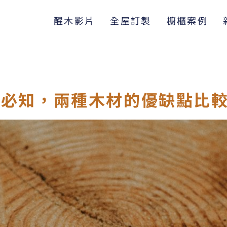
醒木影片
全屋訂製
櫥櫃案例
計師必知，兩種木材的優缺點比