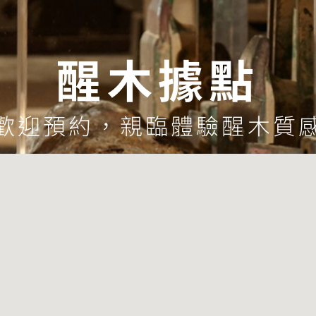
醒木據點
歡迎預約，親臨體驗醒木質