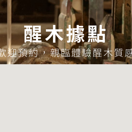
醒木據點
歡迎預約，親臨體驗醒木質