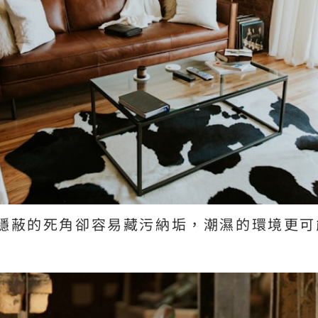
隱蔽的死角卻容易藏污納垢，潮濕的環境更可