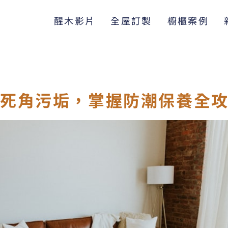
醒木影片
全屋訂製
櫥櫃案例
別死角污垢，掌握防潮保養全