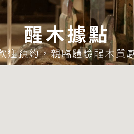
醒木據點
歡迎預約，親臨體驗醒木質