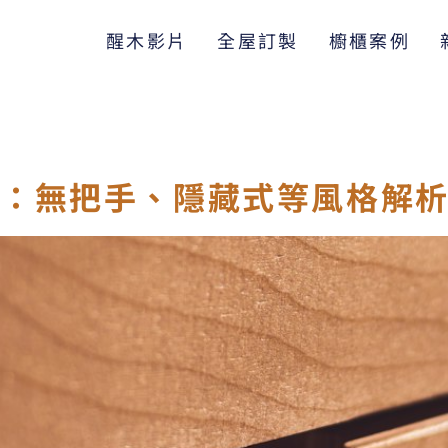
醒木影片
全屋訂製
櫥櫃案例
略：無把手、隱藏式等風格解