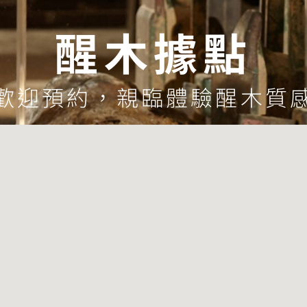
醒木據點
歡迎預約，親臨體驗醒木質