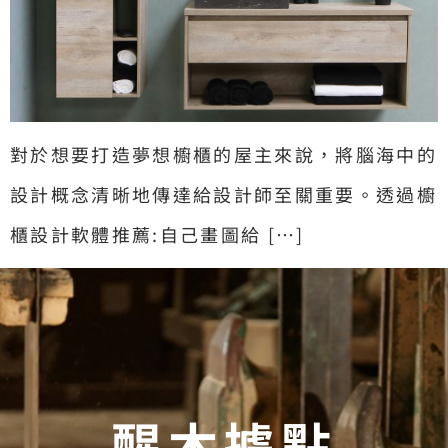
對於想要打造夢想櫥櫃的屋主來說，將腦海中的
設計概念清晰地傳達給設計師至關重要。透過櫥
櫃設計軟體推薦:自己畫圖給 […]
醒木據點