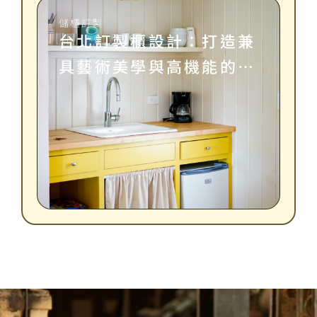
儲櫃訂製
台北訂製櫃設計：打造兼
具藝術美學與高機能的理
想居家收納