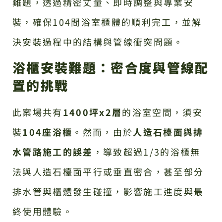
難題，透過精密丈量、即時調整與專業安
裝，確保104間浴室櫃體的順利完工，並解
決安裝過程中的結構與管線衝突問題。
浴櫃安裝難題：密合度與管線配
置的挑戰
此案場共有
1400坪x2層
的浴室空間，須安
裝
104座浴櫃
。然而，由於
人造石檯面與排
水管路施工的誤差
，導致超過1/3的浴櫃無
法與人造石檯面平行或垂直密合，甚至部分
排水管與櫃體發生碰撞，影響施工進度與最
終使用體驗。