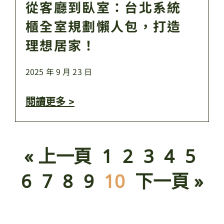
從客廳到臥室：台北系統
櫃全室規劃懶人包，打造
理想居家！
2025 年 9 月 23 日
閱讀更多 >
« 上一頁
1
2
3
4
5
6
7
8
9
10
下一頁 »