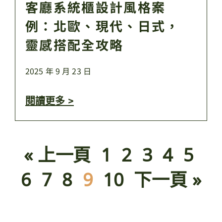
客廳系統櫃設計風格案
例：北歐、現代、日式，
靈感搭配全攻略
2025 年 9 月 23 日
閱讀更多 >
« 上一頁
1
2
3
4
5
6
7
8
9
10
下一頁 »